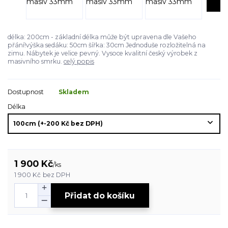
délka: 200cm - základní délka může být upravena dle Vašeho
přání!výška sedáku: 50cm šířka: 30cm Jednoduše rozložitelná na
zimu. Nábytek je velice pevný. Vysoce kvalitní český výrobek z
masivního smrku.
celý popis
Dostupnost
Skladem
Délka
1 900 Kč
/
ks
1 900 Kč
bez DPH
Přidat do košíku