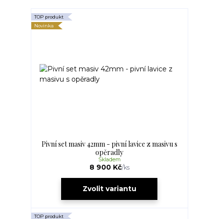
TOP produkt
Novinka
Pivní set masiv 42mm - pivní lavice z masivu s
opěradly
Skladem
8 900 Kč
/
ks
Zvolit variantu
TOP produkt