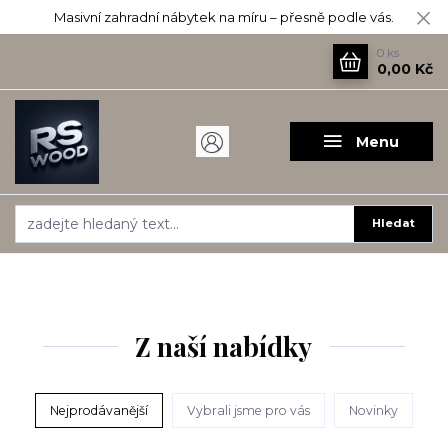
Masivní zahradní nábytek na míru – přesně podle vás.
0
ks
0,00 Kč
Menu
Hledat
Z naší nabídky
Nejprodávanější
Vybrali jsme pro vás
Novinky