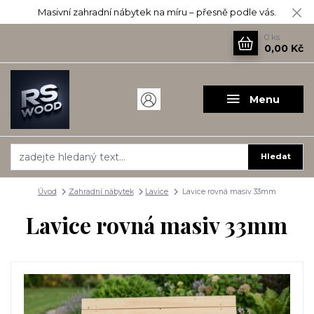
Masivní zahradní nábytek na míru – přesně podle vás.
0
ks
0,00 Kč
Menu
Hledat
Úvod
Zahradní nábytek
Lavice
Lavice rovná masiv 33mm
Lavice rovná masiv 33mm