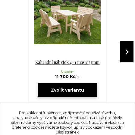
Zahradní nábytek 4+1 masiv 33mm
Zahradní n
Skladem
11 700 Kč
1
/
ks
Zvolit variantu
Zv
Pro základní funkčnost, zpříjemnění používání webu,
analytické účely a v případě udělení souhlasu také pro účely
cílení reklamy využíváme soubory cookies. Nastavení vlastních
preferencí cookies můžete kdykoli upravit odkazem ve spodní
části stránek.