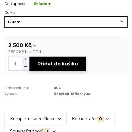
Dostupnost
Skladem
Délka
2 500 Kč
/
ks
2 500 Kč
bez DPH
Přidat do košíku
Číslo produktu:
006
Výrobce:
Nábytek-Stříbrný.cz
Kompletní specifikace
Komentáře
0
Související zboží
3