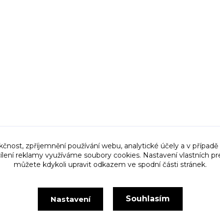
kčnost, zpříjemnění používání webu, analytické účely a v případě
cílení reklamy využíváme soubory cookies. Nastavení vlastních pr
můžete kdykoli upravit odkazem ve spodní části stránek.
Upravit sběr cookies.
Souhlasím
Nastavení
Vytvořeno na
Eshop-rychle.cz