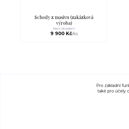
Schody z masivu (zakázková
výroba)
Není skladem
9 900 Kč
/
ks
Pro základní fun
také pro účely 