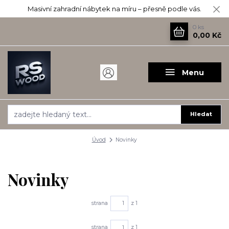
Masivní zahradní nábytek na míru – přesně podle vás.
0
ks
0,00 Kč
Menu
Hledat
Úvod
Novinky
Novinky
strana
z 1
strana
z 1