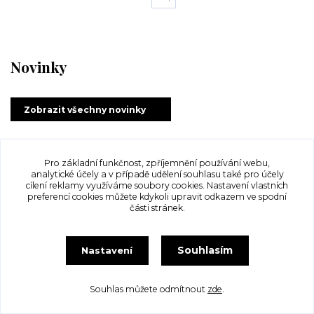
Novinky
Zobrazit všechny novinky
Pro základní funkčnost, zpříjemnění používání webu,
Upravit sběr cookies.
analytické účely a v případě udělení souhlasu také pro účely
cílení reklamy využíváme soubory cookies. Nastavení vlastních
preferencí cookies můžete kdykoli upravit odkazem ve spodní
Vytvořeno na
Eshop-rychle.cz
části stránek.
Souhlasím
Nastavení
Souhlas můžete odmítnout
zde
.