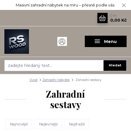
Masivní zahradní nábytek na míru – přesně podle vás.
0
ks
0,00 Kč
Menu
Hledat
Úvod
Zahradní nábytek
Zahradní sestavy
Zahradní
sestavy
Nejnovější
Nejlevnější
Nejdražší