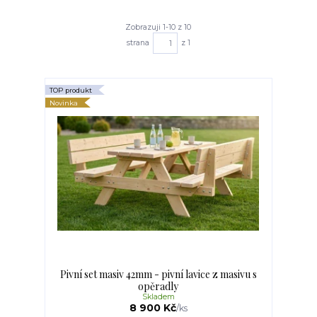
Zobrazuji 1-10 z 10
strana
z 1
TOP produkt
Novinka
Pivní set masiv 42mm - pivní lavice z masivu s
opěradly
Skladem
8 900 Kč
/
ks