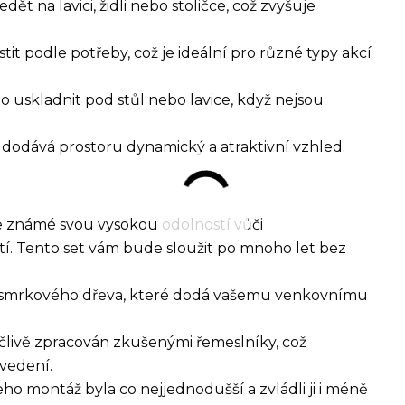
dět na lavici, židli nebo stoličce, což zvyšuje
stit podle potřeby, což je ideální pro různé typy akcí
no uskladnit pod stůl nebo lavice, když nejsou
dodává prostoru dynamický a atraktivní vzhled.
e známé svou vysokou odolností vůči
í. Tento set vám bude sloužit po mnoho let bez
ho smrkového dřeva, které dodá vašemu venkovnímu
ečlivě zpracován zkušenými řemeslníky, což
ovedení.
jeho montáž byla co nejjednodušší a zvládli ji i méně