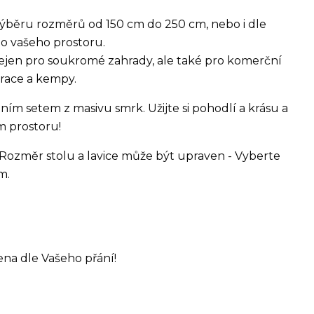
ýběru rozměrů od 150 cm do 250 cm, nebo i dle
do vašeho prostoru.
 nejen pro soukromé zahrady, ale také pro komerční
urace a kempy.
ním setem z masivu smrk. Užijte si pohodlí a krásu a
m prostoru!
ka. Rozměr stolu a lavice může být upraven - Vyberte
m.
na dle Vašeho přání!