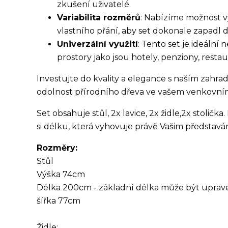
zkušení uživatelé.
Variabilita rozměrů
: Nabízíme možnost v
vlastního přání, aby set dokonale zapadl 
Univerzální využití
: Tento set je ideální
prostory jako jsou hotely, penziony, resta
Investujte do kvality a elegance s naším zahrad
odolnost přírodního dřeva ve vašem venkovní
Set obsahuje stůl, 2x lavice, 2x židle,2x stolič
si délku, která vyhovuje právě Vašim představá
Rozměry:
Stůl
Výška 74cm
Délka 200cm - základní délka může být uprave
šířka 77cm
Židle: