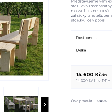
Představujeme vám exklu
stolu, dvou samostatnýc
masivního smrku o síle 
zahrádky u hotelů, penz
stoličky...
celý popis
Dostupnost
Délka
14 600 Kč
/
ks
14 600 Kč
bez DPH
Číslo produktu:
0005