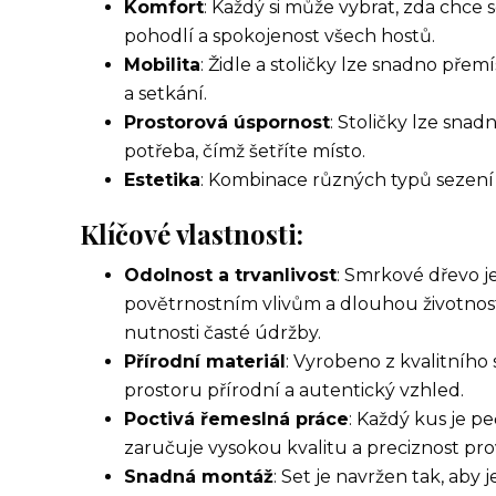
Komfort
: Každý si může vybrat, zda chce se
pohodlí a spokojenost všech hostů.
Mobilita
: Židle a stoličky lze snadno přemí
a setkání.
Prostorová úspornost
: Stoličky lze snad
potřeba, čímž šetříte místo.
Estetika
: Kombinace různých typů sezení 
Klíčové vlastnosti:
Odolnost a trvanlivost
: Smrkové dřevo j
povětrnostním vlivům a dlouhou životnost
nutnosti časté údržby.
Přírodní materiál
: Vyrobeno z kvalitní
prostoru přírodní a autentický vzhled.
Poctivá řemeslná práce
: Každý kus je p
zaručuje vysokou kvalitu a preciznost pr
Snadná montáž
: Set je navržen tak, aby 