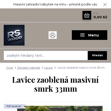
Masivní zahradní nábytek na míru – přesně podle vás.
0
ks
0,00 Kč
Menu
Hledat
Úvod
Zahradní nábytek
Lavice
Lavice zaoblená masivní smrk 33mm
Lavice zaoblená masivní
smrk 33mm
TOP produkt