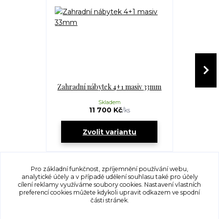
Zahradní nábytek 4+1 masiv 33mm
Zahradní n
Skladem
11 700 Kč
1
/
ks
Zvolit variantu
Zv
Pro základní funkčnost, zpříjemnění používání webu,
analytické účely a v případě udělení souhlasu také pro účely
cílení reklamy využíváme soubory cookies. Nastavení vlastních
preferencí cookies můžete kdykoli upravit odkazem ve spodní
části stránek.