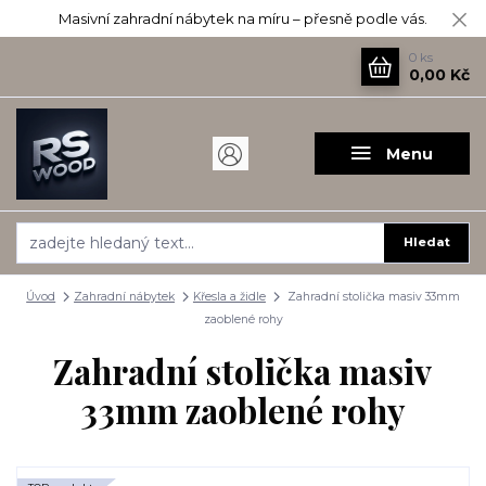
Masivní zahradní nábytek na míru – přesně podle vás.
0
ks
0,00 Kč
Menu
Hledat
Úvod
Zahradní nábytek
Křesla a židle
Zahradní stolička masiv 33mm
zaoblené rohy
Zahradní stolička masiv
33mm zaoblené rohy