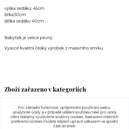
výška sedáku: 45cm
šířka:50cm
délka sedáku 40cm
Nábytek je velice pevný.
Vysoce kvalitní český výrobek z masivního smrku.
Zboží zařazeno v kategoriích
Zahradní nábytek
Pro základní funkčnost, zpříjemnění používání webu,
Křesla a židle
analytické účely a v případě udělení souhlasu také pro účely
cílení reklamy využíváme soubory cookies. Nastavení vlastních
preferencí cookies můžete kdykoli upravit odkazem ve spodní
části stránek.