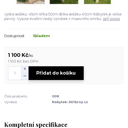
výška sedáku: 45cm šířka:50cm délka sedáku 40cm Nábytek je velice
pevný. Vysoce kvalitní český výrobek z masivního smrku.
celý popis
Dostupnost
Skladem
1 100 Kč
/
ks
1 100 Kč
bez DPH
Přidat do košíku
Číslo produktu:
009
Výrobce:
Nábytek-Stříbrný.cz
Kompletní specifikace