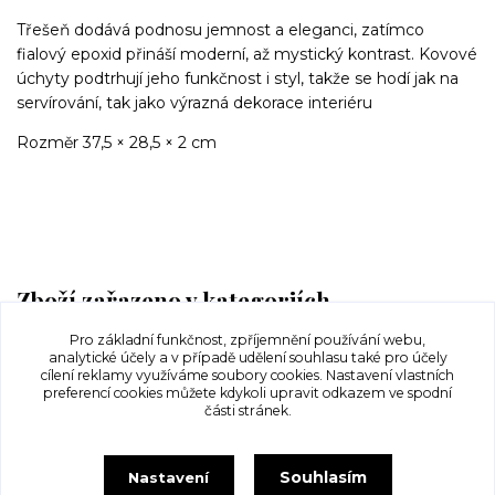
Třešeň dodává podnosu jemnost a eleganci, zatímco
fialový epoxid přináší moderní, až mystický kontrast. Kovové
úchyty podtrhují jeho funkčnost i styl, takže se hodí jak na
servírování, tak jako výrazná dekorace interiéru
Rozměr 37,5 × 28,5 × 2 cm
Zboží zařazeno v kategoriích
Pro základní funkčnost, zpříjemnění používání webu,
Podnosy a krájecí prkénka
analytické účely a v případě udělení souhlasu také pro účely
cílení reklamy využíváme soubory cookies. Nastavení vlastních
preferencí cookies můžete kdykoli upravit odkazem ve spodní
části stránek.
Souhlasím
Nastavení
Upravit sběr cookies.