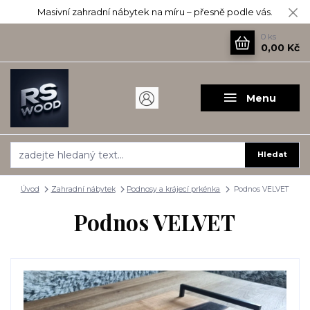
Masivní zahradní nábytek na míru – přesně podle vás.
0
ks
0,00 Kč
Menu
Hledat
Úvod
Zahradní nábytek
Podnosy a krájecí prkénka
Podnos VELVET
Podnos VELVET