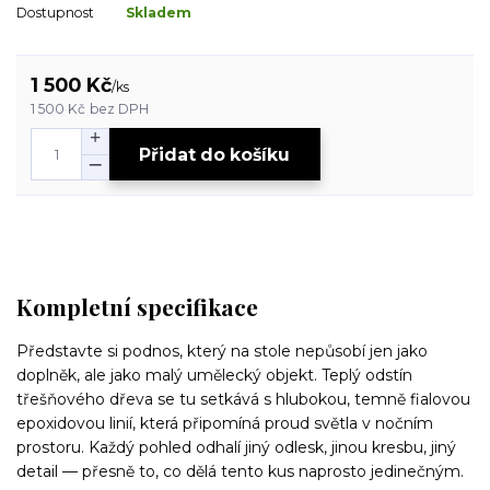
Dostupnost
Skladem
1 500 Kč
/
ks
1 500 Kč
bez DPH
Přidat do košíku
Kompletní specifikace
Představte si podnos, který na stole nepůsobí jen jako
doplněk, ale jako malý umělecký objekt. Teplý odstín
třešňového dřeva se tu setkává s hlubokou, temně fialovou
epoxidovou linií, která připomíná proud světla v nočním
prostoru. Každý pohled odhalí jiný odlesk, jinou kresbu, jiný
detail — přesně to, co dělá tento kus naprosto jedinečným.