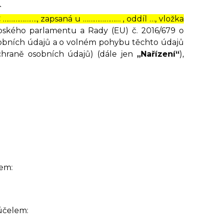
Č ………………., zapsaná u ………………… , oddíl …, vložka
opského parlamentu a Rady (EU) č. 2016/679 o
osobních údajů a o volném pohybu těchto údajů
chraně osobních údajů) (dále jen
„Nařízení“
),
em:
účelem: