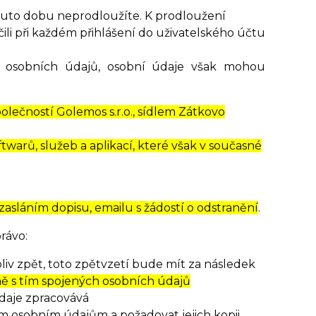
 tuto dobu neprodloužíte. K prodloužení
ili při každém přihlášení do uživatelského účtu
 osobních údajů, osobní údaje však mohou
lečností Golemos s.r.o., sídlem Zátkovo
warů, služeb a aplikací, které však v současné
 zasláním dopisu, emailu s žádostí o odstranění
.
rávo:
iv zpět, toto zpětvzetí bude mít za následek
ně s tím spojených osobních údajů
údaje zpracovává
ým osobním údajům a požadovat jejich kopii