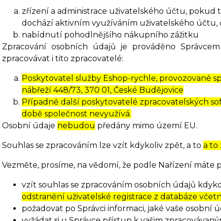
zřízení a administrace uživatelského účtu, pokud
dochází aktivním využíváním uživatelského účtu, č
nabídnutí pohodlnějšího nákupního zážitku
Zpracování osobních údajů je prováděno Správcem
zpracovávat i tito zpracovatelé:
Poskytovatel služby Eshop-rychle, provozované spo
nábřeží 448/73, 370 01, České Budějovice
Případně další poskytovatelé zpracovatelských soft
době společnost nevyužívá.
Osobní údaje
nebudou
předány mimo území EU.
Souhlas se zpracováním lze vzít kdykoliv zpět, a to
a to
Vezměte, prosíme, na vědomí, že podle Nařízení máte p
vzít souhlas se zpracováním osobních údajů kdykol
odstranění uživatelské registrace z databáze včet
požadovat po Správci informaci, jaké vaše osobní 
vyžádat si u Správce přístup k vašim zpracovávan