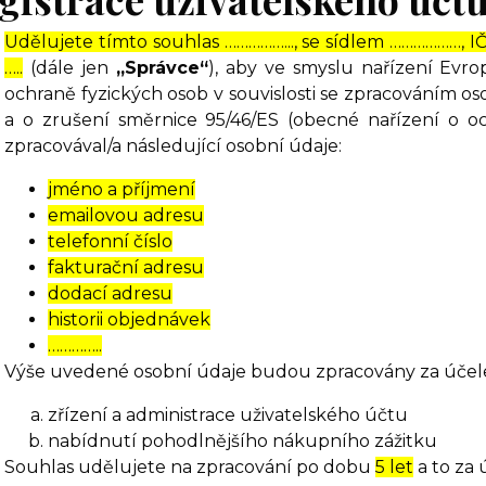
Udělujete tímto souhlas ……………..., se sídlem ………………, I
…..
(dále jen
„Správce“
), aby ve smyslu nařízení Evr
ochraně fyzických osob v souvislosti se zpracováním 
a o zrušení směrnice 95/46/ES (obecné nařízení o o
zpracovával/a následující osobní údaje:
jméno a příjmení
emailovou adresu
telefonní číslo
fakturační adresu
dodací adresu
historii objednávek
…………..
Výše uvedené osobní údaje budou zpracovány za účel
zřízení a administrace uživatelského účtu
nabídnutí pohodlnějšího nákupního zážitku
Souhlas udělujete na zpracování po dobu
5 let
a to za 