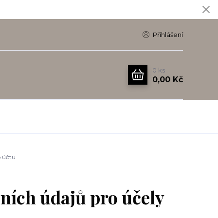
Přihlášení
0
ks
0,00 Kč
o účtu
ních údajů pro účely
u