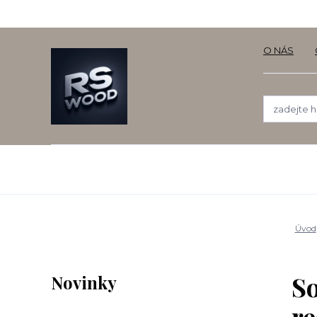
O NÁS
Úvod
So
Novinky
re